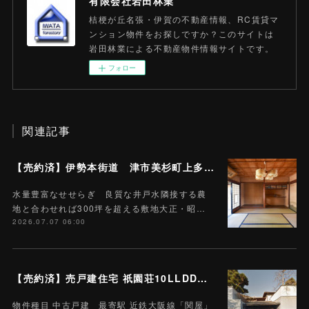
有限会社岩田林業
桔梗が丘名張・伊賀の不動産情報、RC賃貸マ
ンション物件をお探しですか？このサイトは
岩田林業による不動産物件情報サイトです。
フォロー
関連記事
【売約済】伊勢本街道 津市美杉町上多気 売戸建住宅 10SDK 土地657.85平米 (約197.7坪)
水量豊富なせせらぎ 良質な井戸水隣接する農
地と合わせれば300坪を超える敷地大正・昭…
2026.07.07 06:00
【売約済】売戸建住宅 祇園荘10LLDDKK 土地968.07平米 (約292.8坪)
物件種目 中古戸建 最寄駅 近鉄大阪線「関屋」