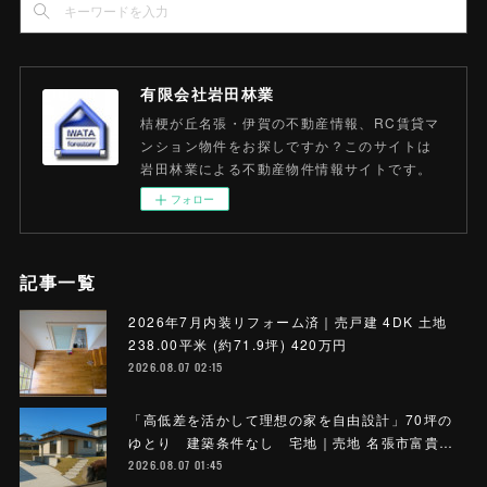
有限会社岩田林業
桔梗が丘名張・伊賀の不動産情報、RC賃貸マ
ンション物件をお探しですか？このサイトは
岩田林業による不動産物件情報サイトです。
フォロー
記事一覧
2026年7月内装リフォーム済｜売戸建 4DK 土地
238.00平米 (約71.9坪) 420万円
2026.08.07 02:15
「高低差を活かして理想の家を自由設計」70坪の
ゆとり 建築条件なし 宅地｜売地 名張市富貴…
2026.08.07 01:45