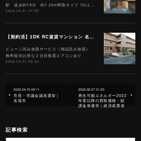
駅 徒歩約16分 約1.2km間取タイプ 10LL…
2026.05.01 07:55
【契約済】2DK RC賃貸マンション 名張市栄町 205号 Wi-Fiインターネット無料 M-11 ハートランド栄町 雑誌読み放題付
ビューン読み放題サービス（雑誌読み放題）
無料提供お得な２台目残置エアコンあり
2026.04.01 00:30
2022.04.15 09:11
2022.03.27 01:20
市長・市議会議員選挙｜
再生可能エネルギー2022
名張市
年度以降の買取価格・賦
課金単価等｜経済産業省
記事検索