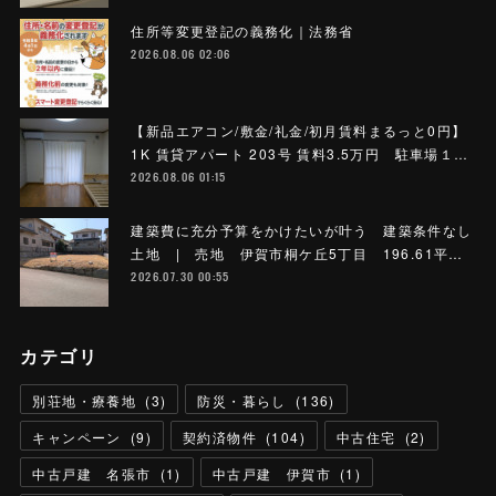
住所等変更登記の義務化｜法務省
2026.08.06 02:06
【新品エアコン/敷金/礼金/初月賃料まるっと0円】
1K 賃貸アパート 203号 賃料3.5万円 駐車場１…
2026.08.06 01:15
建築費に充分予算をかけたいが叶う 建築条件なし
土地 | 売地 伊賀市桐ケ丘5丁目 196.61平…
2026.07.30 00:55
カテゴリ
別荘地・療養地
(
3
)
防災・暮らし
(
136
)
キャンペーン
(
9
)
契約済物件
(
104
)
中古住宅
(
2
)
中古戸建 名張市
(
1
)
中古戸建 伊賀市
(
1
)