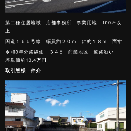
第二種住居地域 店舗事務所 事業用地 100坪以
上
国道１６５号線 幅員約２０ｍ に約１８ｍ 面す
令和3年分路線価 ３４E 商業地区 道路沿い
坪単価約13.4万円
取引態様 仲介