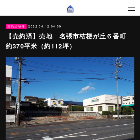
2022.04.12 04:00
契約済物件
【売約済】売地 名張市桔梗が丘６番町
約370平米（約112坪）