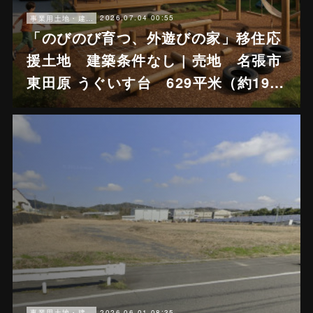
2026.07.04 00:55
事業用土地・建物
「のびのび育つ、外遊びの家」移住応
援土地 建築条件なし | 売地 名張市
東田原 うぐいす台 629平米（約19…
2026.06.01 08:35
事業用土地・建物