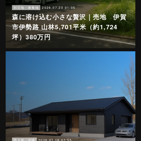
2026.07.23 01:05
別荘地・療養地
森に溶け込む小さな贅沢｜売地 伊賀
市伊勢路 山林5,701平米（約1,724
坪）380万円
2026.07.19 02:55
売土地・宅地