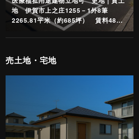
医療福祉用途建物立地可 更地｜貸土
地 伊賀市上之庄1255－1外8筆
2265.81平米（約685坪） 賃料48…
売土地・宅地