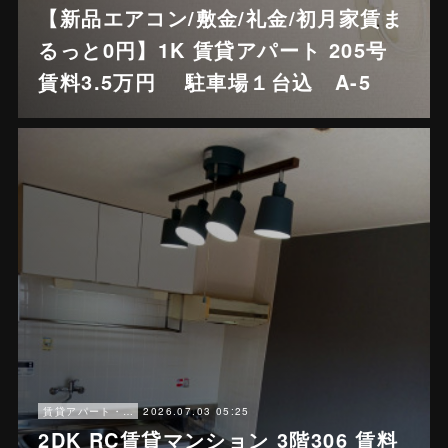
【新品エアコン/敷金/礼金/初月家賃ま
るっと0円】1K 賃貸アパート 205号
賃料3.5万円 駐車場１台込 A-5
2026.07.03 05:25
賃貸アパート・戸建賃貸
2DK RC賃貸マンション 3階306 賃料