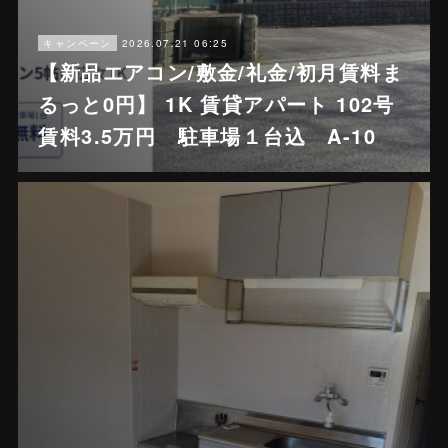
2026.07.21 06:25
キャンペーン
【新品エアコン/敷金/礼金/初月賃料ま
るっと0円】 1K 賃貸アパート 102号
賃料3.5万円 駐車場１台込 A-10