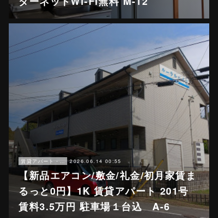
ターネットWi-Fi無料 M-12
2026.06.14 00:55
賃貸アパート・戸建賃貸
【新品エアコン/敷金/礼金/初月家賃ま
るっと0円】1K 賃貸アパート 201号
賃料3.5万円 駐車場１台込 A-6