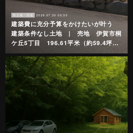
2026.07.30 00:55
売土地・宅地
建築費に充分予算をかけたいが叶う
建築条件なし土地 | 売地 伊賀市桐
ケ丘5丁目 196.61平米（約59.4坪…