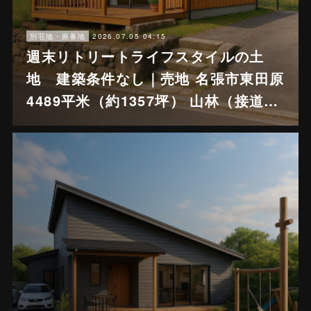
2026.07.05 04:15
別荘地・療養地
週末リトリートライフスタイルの土
地 建築条件なし｜売地 名張市東田原
4489平米（約1357坪） 山林（接道…