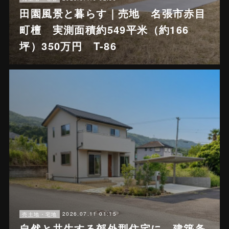
田園風景と暮らす｜売地 名張市赤目
町檀 実測面積約549平米（約166
坪）350万円 T-86
2026.07.11 01:15
売土地・宅地
自然と共生する郊外型住宅に 建築条