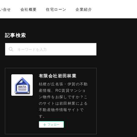
い合せ
会社概要
住宅ローン
企業紹介
記事検索
有限会社岩田林業
桔梗が丘名張・伊賀の不動
産情報、RC賃貸マンショ
ン物件をお探しですか？こ
のサイトは岩田林業による
不動産物件情報サイトで
す。
フォロー