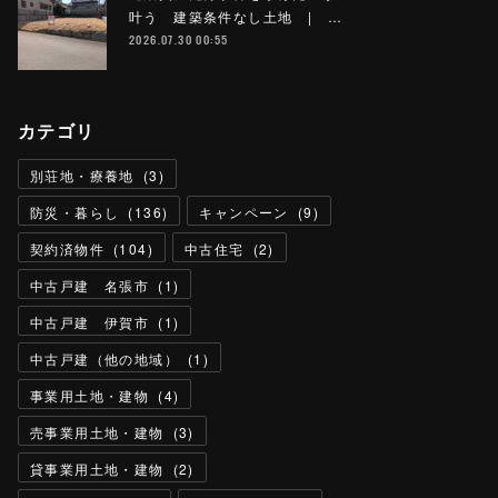
叶う 建築条件なし土地 | …
2026.07.30 00:55
カテゴリ
別荘地・療養地
(
3
)
防災・暮らし
(
136
)
キャンペーン
(
9
)
契約済物件
(
104
)
中古住宅
(
2
)
中古戸建 名張市
(
1
)
中古戸建 伊賀市
(
1
)
中古戸建（他の地域）
(
1
)
事業用土地・建物
(
4
)
売事業用土地・建物
(
3
)
貸事業用土地・建物
(
2
)