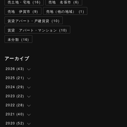
売土地・宅地
(
16
)
売地 名張市
(
6
)
売地 伊賀市
(
9
)
売地（他の地域）
(
1
)
賃貸アパート・戸建賃貸
(
10
)
賃貸 アパート・マンション
(
10
)
未分類
(
16
)
アーカイブ
2026
(
43
)
2025
(
21
(
4
)
)
(
13
)
2024
(
29
(
1
)
)
(
13
)
(
2
)
2023
(
22
(
3
)
)
(
4
)
(
6
)
(
3
)
2022
(
28
(
2
)
)
(
3
)
(
4
)
(
3
)
(
2
)
2021
(
40
(
3
)
)
(
2
)
(
1
)
(
4
)
(
1
)
(
2
)
2020
(
52
(
1
)
)