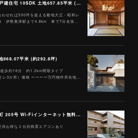
【売約済】伊勢本街道 津市美杉町上多気 売戸建住宅 10SDK 土地657.85平米 (約197.7坪)
わせれば300坪を超える敷地大正・昭和レ
 伊勢奥津駅まで4.8km 車で7分名張…
8.07平米 (約292.8坪)
歩約16分 約1.2km間取タイプ
トイレ3か所）価格 ーーーー万円物件所在地…
【契約済】2DK RC賃貸マンション 名張市栄町 205号 Wi-Fiインターネット無料 M-11 ハートランド栄町 雑誌読み放題付
提供お得な２台目残置エアコンあり