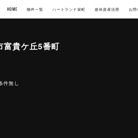
HOME
物件一覧
ハートランド栄町
遊休資産活用
お問
市富貴ケ丘5番町
築条件無し