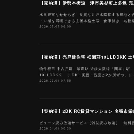
水量豊富なせせらぎ 良質な井戸水隣接する農地と合
トロ感を満喫できる主屋本格土蔵 倉庫付き 名松線
2026.07.07 06:00
【売約済】売戸建住宅 祇園荘10LLDDKK 土地96
物件種目 中古戸建 最寄駅 近鉄大阪線「関屋」駅 徒
10LLDDKK （LDK・風呂・洗面が2か所ずつ、
2026.05.01 07:55
ビューン読み放題サービス（雑誌読み放題） 無料
2026.04.01 00:30