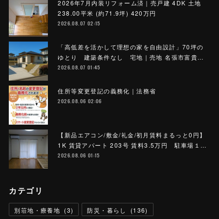
2026年7月内装リフォーム済｜売戸建 4DK 土地
238.00平米 (約71.9坪) 420万円
2026.08.07 02:15
「高低差を活かして理想の家を自由設計」70坪の
ゆとり 建築条件なし 宅地｜売地 名張市富貴…
2026.08.07 01:45
住所等変更登記の義務化｜法務省
2026.08.06 02:06
【新品エアコン/敷金/礼金/初月賃料まるっと0円】
1K 賃貸アパート 203号 賃料3.5万円 駐車場１…
2026.08.06 01:15
カテゴリ
別荘地・療養地
(
3
)
防災・暮らし
(
136
)