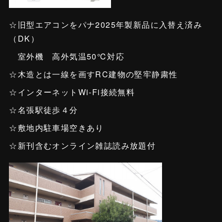
☆旧型エアコンをパナ2025年製新品に入替え済み
（DK）
室外機 高外気温50℃対応
☆木造とは一線を画すRC建物の堅牢静粛性
☆インターネットWi-Fi接続無料
☆名張駅徒歩４分
☆敷地内駐車場空きあり
☆新刊含むオンライン雑誌読み放題付