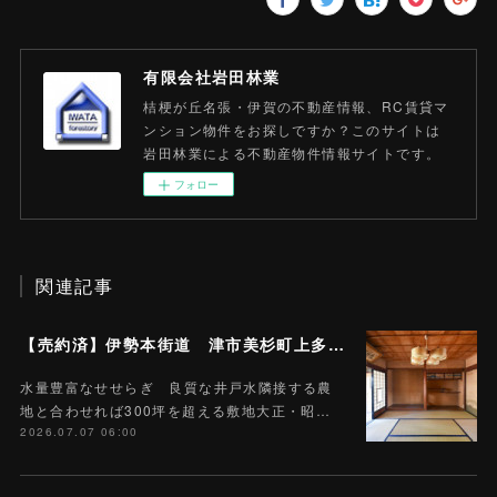
有限会社岩田林業
桔梗が丘名張・伊賀の不動産情報、RC賃貸マ
ンション物件をお探しですか？このサイトは
岩田林業による不動産物件情報サイトです。
フォロー
関連記事
【売約済】伊勢本街道 津市美杉町上多気 売戸建住宅 10SDK 土地657.85平米 (約197.7坪)
水量豊富なせせらぎ 良質な井戸水隣接する農
地と合わせれば300坪を超える敷地大正・昭…
2026.07.07 06:00