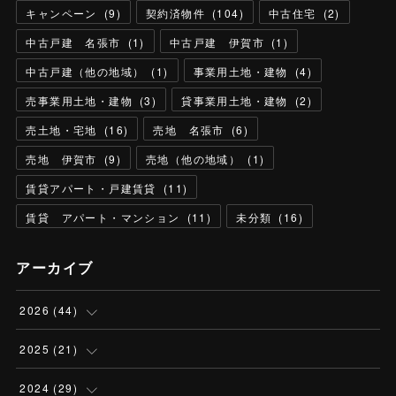
キャンペーン
(
9
)
契約済物件
(
104
)
中古住宅
(
2
)
中古戸建 名張市
(
1
)
中古戸建 伊賀市
(
1
)
中古戸建（他の地域）
(
1
)
事業用土地・建物
(
4
)
売事業用土地・建物
(
3
)
貸事業用土地・建物
(
2
)
売土地・宅地
(
16
)
売地 名張市
(
6
)
売地 伊賀市
(
9
)
売地（他の地域）
(
1
)
賃貸アパート・戸建賃貸
(
11
)
賃貸 アパート・マンション
(
11
)
未分類
(
16
)
アーカイブ
2026
(
44
)
(
5
)
2025
(
21
)
(
13
)
(
1
)
2024
(
29
)