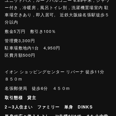
ユニットバス , ルーフバルコニー 6.89平米 , シャワ
ー付き , 冷暖房 , 風呂トイレ別 , 洗濯機置場室内 駐
車場空きあり , 即入居可, 近鉄大阪線名張駅徒歩５
分以内
敷金5万円 敷引き100％
管理費3,300円
駐車場敷地内1台 4,950円
区費月額500円
イオン ショッピングセンター リバーナ 徒歩11分
８５０m
名張郵便局 徒歩6分 ４５０m
取引態様 貸主
2～3人住まい ファミリー 単身 DINKS