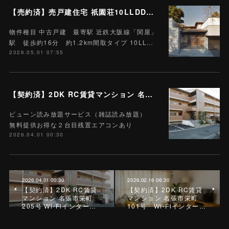
【売約済】売戸建住宅 祇園荘10LLDDKK 土地968.07平米 (約292.8坪)
物件種目 中古戸建 最寄駅 近鉄大阪線「関屋」
駅 徒歩約16分 約1.2km間取タイプ 10LL…
2026.05.01 07:55
【契約済】2DK RC賃貸マンション 名張市栄町 205号 Wi-Fiインターネット無料 M-11 ハートランド栄町 雑誌読み放題付
ビューン読み放題サービス（雑誌読み放題）
無料提供お得な２台目残置エアコンあり
2026.04.01 00:30
2026.04.01 00:30
2026.02.16 06:30
【契約済】2DK RC賃貸
【契約済】2DK RC賃貸
マンション 名張市栄町
マンション 名張市栄町
205号 Wi-Fiインター…
101号 Wi-Fiインター…