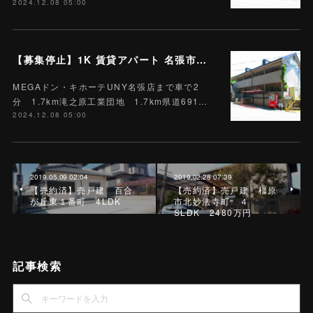
2024.12.08 05:00
【募集停止】1K 賃貸アパート 名張市下比奈知 104号 駐車場１台込賃料3.5万円 A-3
MEGAドン・キホーテUNY名張店まで車で2
分 1.7km滝之原工業団地 1.7km県道691…
2024.12.08 05:00
2019.05.09 02:04
2019.02.28 07:39
【売約済】売戸建 百合
【売約済】売戸建 橿原
が丘東１番町 4LDK
市北妙法寺町 ４
SLDK 2480万円
記事検索