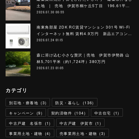
土地 | 売地 伊賀市桐ケ丘5丁目 196.61平…
2026.07.30 00:55
南東角部屋 2DK RC賃貸マンション 301号 Wi-Fi
インターネット無料 賃料4.9万円 新品エアコン…
2026.07.24 01:15
森に溶け込む小さな贅沢｜売地 伊賀市伊勢路 山
林5,701平米（約1,724坪）380万円
2026.07.23 01:05
カテゴリ
別荘地・療養地
(
3
)
防災・暮らし
(
136
)
キャンペーン
(
9
)
契約済物件
(
104
)
中古住宅
(
1
)
中古戸建 名張市
(
1
)
中古戸建 伊賀市
(
1
)
事業用土地・建物
(
4
)
売事業用土地・建物
(
3
)