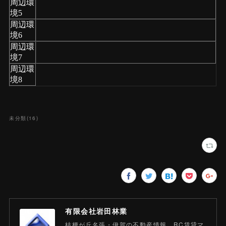
未分類
(
16
)
有限会社岩田林業
桔梗が丘名張・伊賀の不動産情報、RC賃貸マ