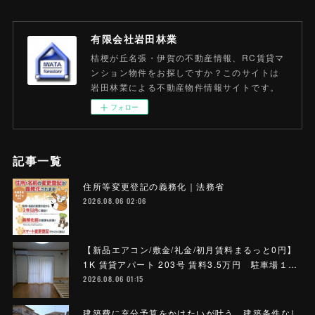
有限会社岩田林業
桔梗が丘名張・伊賀の不動産情報、RC賃貸マ
ンション物件をお探しですか？このサイトは
岩田林業による不動産物件情報サイトです。
フォロー
記事一覧
住所等変更登記の義務化｜法務省
2026.08.06 02:06
【新品エアコン/敷金/礼金/初月賃料まるっと0円】
1K 賃貸アパート 203号 賃料3.5万円 駐車場１…
2026.08.06 01:15
建築費に充分予算をかけたいが叶う 建築条件なし