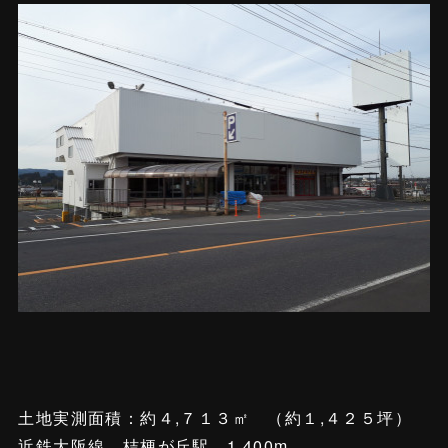
土地実測面積：約４,７１３㎡ （約１,４２５坪）
近鉄大阪線 桔梗が丘駅 1,400m