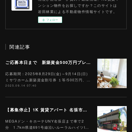
ンション物件をお探しですか？このサイトは
岩田林業による不動産物件情報サイトです。
フォロー
関連記事
ご応募本日まで 新築資金500万円プレゼント 東海エリア限定
応募期間：2025年8月29日(金)～9月14日(日)
ミサワホーム新築資金割引券 １等/500万円、…
2025.09.14 07:40
【募集停止】1K 賃貸アパート 名張市下比奈知 101号 駐車場１台込賃料3.5万円 A-2
MEGAドン・キホーテUNY名張店まで車で2
分 1.7km県道691号線沿いルーラルハイツI…