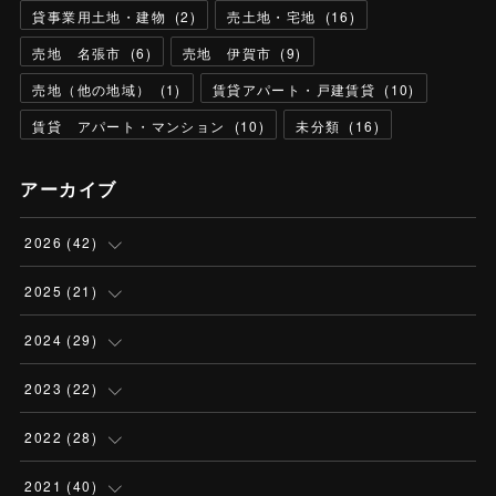
貸事業用土地・建物
(
2
)
売土地・宅地
(
16
)
売地 名張市
(
6
)
売地 伊賀市
(
9
)
売地（他の地域）
(
1
)
賃貸アパート・戸建賃貸
(
10
)
賃貸 アパート・マンション
(
10
)
未分類
(
16
)
アーカイブ
2026
(
42
)
(
2
)
2025
(
21
)
(
13
)
(
1
)
2024
(
29
)
(
13
)
(
2
)
(
3
)
2023
(
22
)
(
5
)
(
6
)
(
3
)
(
2
)
2022
(
28
)
(
3
)
(
4
)
(
3
)
(
2
)
(
3
)
2021
(
40
)