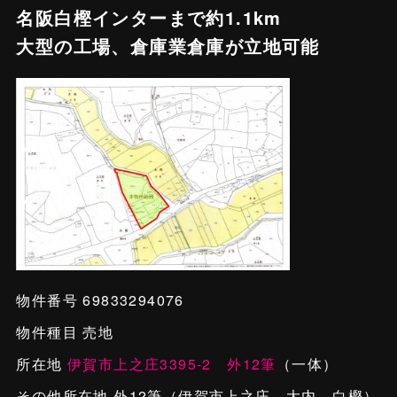
名阪白樫インターまで約1.1km
大型の工場、倉庫業倉庫が立地可能
物件番号 69833294076
物件種目 売地
所在地
伊賀市上之庄3395-2 外12筆
（一体）
その他所在地 外12筆（伊賀市上之庄、大内、白樫）