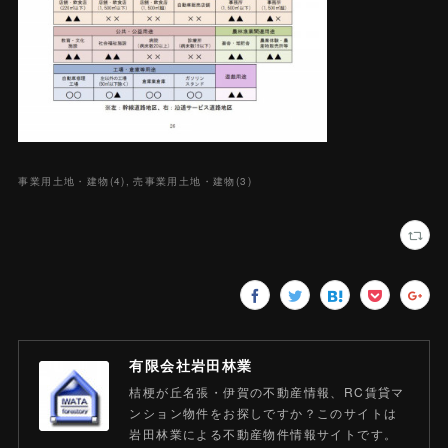
事業用土地・建物
(
4
)
売事業用土地・建物
(
3
)
有限会社岩田林業
桔梗が丘名張・伊賀の不動産情報、RC賃貸マ
ンション物件をお探しですか？このサイトは
岩田林業による不動産物件情報サイトです。