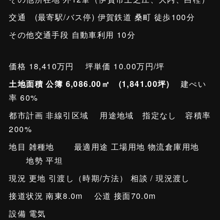
交通 (最寄駅/バス停) 伊賀鉄道 桑町 徒歩100分
その他交通手段 自動車利用 10分
価格 18,410万円 坪単価 10.00万円/坪
土地面積 公簿 6,086.00㎡ (1,841.00坪)
建ぺい
率 60%
都市計画 非線引区域 用途地域 指定なし 容積率
200%
地目 雑種地 最適用途 工場用地 物流倉庫用地
地勢 平坦
現況 更地 引渡し（時期/方法） 相談 / 現況渡し
接道状況 南東8.0m 公道 接面70.0m
設備 電気