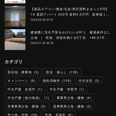
【新品エアコン/敷金/礼金/初月賃料まるっと0円】
1K 賃貸アパート 203号 賃料3.5万円 駐車場１…
2026.08.06 01:15
建築費に充分予算をかけたいが叶う 建築条件なし
土地 | 売地 伊賀市桐ケ丘5丁目 196.61平…
2026.07.30 00:55
カテゴリ
別荘地・療養地
(
3
)
防災・暮らし
(
136
)
キャンペーン
(
9
)
契約済物件
(
104
)
中古住宅
(
2
)
中古戸建 名張市
(
1
)
中古戸建 伊賀市
(
1
)
中古戸建（他の地域）
(
1
)
事業用土地・建物
(
4
)
売事業用土地・建物
(
3
)
貸事業用土地・建物
(
2
)
売土地・宅地
(
16
)
売地 名張市
(
6
)