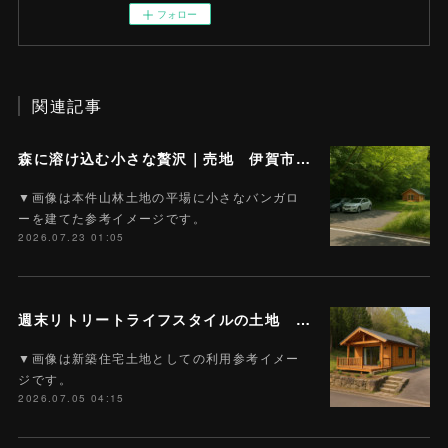
フォロー
関連記事
森に溶け込む小さな贅沢｜売地 伊賀市伊勢路 山林5,701平米（約1,724坪）380万円
▼画像は本件山林土地の平場に小さなバンガロ
ーを建てた参考イメージです。
2026.07.23 01:05
週末リトリートライフスタイルの土地 建築条件なし｜売地 名張市東田原 4489平米（約1357坪） 山林（接道平地部は雑種地） 1,350万円 T-65
▼画像は新築住宅土地としての利用参考イメー
ジです。
2026.07.05 04:15