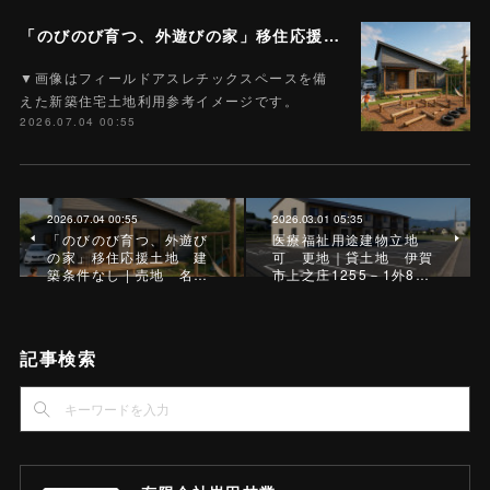
「のびのび育つ、外遊びの家」移住応援土地 建築条件なし | 売地 名張市東田原 うぐいす台 629平米（約190坪） 570万円 T-99
▼画像はフィールドアスレチックスペースを備
えた新築住宅土地利用参考イメージです。
2026.07.04 00:55
2026.07.04 00:55
2026.03.01 05:35
「のびのび育つ、外遊び
医療福祉用途建物立地
の家」移住応援土地 建
可 更地｜貸土地 伊賀
築条件なし | 売地 名…
市上之庄1255－1外8…
記事検索