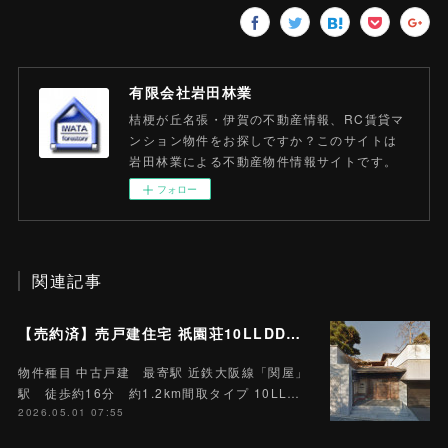
有限会社岩田林業
桔梗が丘名張・伊賀の不動産情報、RC賃貸マ
ンション物件をお探しですか？このサイトは
岩田林業による不動産物件情報サイトです。
フォロー
関連記事
【売約済】売戸建住宅 祇園荘10LLDDKK 土地968.07平米 (約292.8坪)
物件種目 中古戸建 最寄駅 近鉄大阪線「関屋」
駅 徒歩約16分 約1.2km間取タイプ 10LL…
2026.05.01 07:55