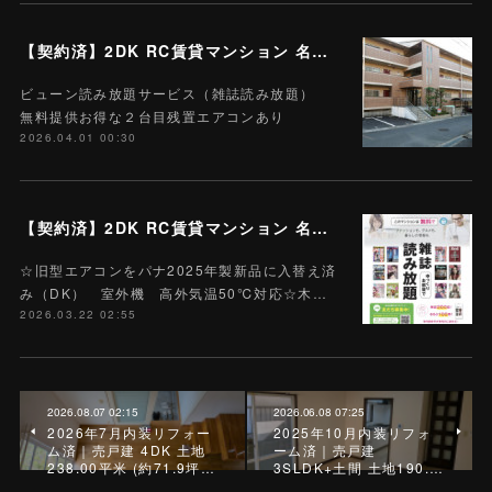
【契約済】2DK RC賃貸マンション 名張市栄町 205号 Wi-Fiインターネット無料 M-11 ハートランド栄町 雑誌読み放題付
ビューン読み放題サービス（雑誌読み放題）
無料提供お得な２台目残置エアコンあり
2026.04.01 00:30
【契約済】2DK RC賃貸マンション 名張市栄町 105号 Wi-Fiインターネット無料 ハートランド栄町 M-1
☆旧型エアコンをパナ2025年製新品に入替え済
み（DK） 室外機 高外気温50℃対応☆木…
2026.03.22 02:55
2026.08.07 02:15
2026.06.08 07:25
2026年7月内装リフォー
2025年10月内装リフォ
ム済｜売戸建 4DK 土地
ーム済｜売戸建
238.00平米 (約71.9坪…
3SLDK+土間 土地190.…