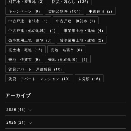
別荘地・療養地
(
3
)
防災・暮らし
(
136
)
キャンペーン
(
9
)
契約済物件
(
104
)
中古住宅
(
2
)
中古戸建 名張市
(
1
)
中古戸建 伊賀市
(
1
)
中古戸建（他の地域）
(
1
)
事業用土地・建物
(
4
)
売事業用土地・建物
(
3
)
貸事業用土地・建物
(
2
)
売土地・宅地
(
16
)
売地 名張市
(
6
)
売地 伊賀市
(
9
)
売地（他の地域）
(
1
)
賃貸アパート・戸建賃貸
(
10
)
賃貸 アパート・マンション
(
10
)
未分類
(
16
)
アーカイブ
2026
(
43
)
(
4
)
2025
(
21
)