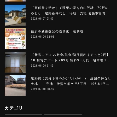
「高低差を活かして理想の家を自由設計」70坪の
ゆとり 建築条件なし 宅地｜売地 名張市富貴…
2026.08.07 01:45
住所等変更登記の義務化｜法務省
2026.08.06 02:06
【新品エアコン/敷金/礼金/初月賃料まるっと0円】
1K 賃貸アパート 203号 賃料3.5万円 駐車場１…
2026.08.06 01:15
建築費に充分予算をかけたいが叶う 建築条件なし
土地 | 売地 伊賀市桐ケ丘5丁目 196.61平…
2026.07.30 00:55
カテゴリ