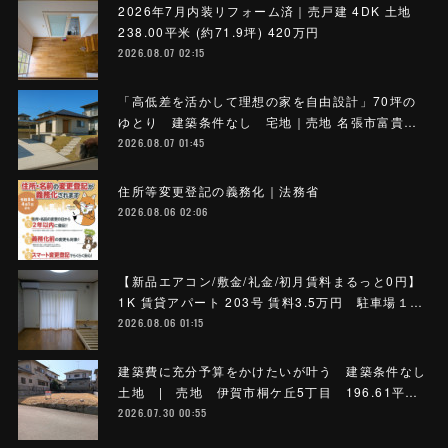
2026年7月内装リフォーム済｜売戸建 4DK 土地
238.00平米 (約71.9坪) 420万円
2026.08.07 02:15
「高低差を活かして理想の家を自由設計」70坪の
ゆとり 建築条件なし 宅地｜売地 名張市富貴…
2026.08.07 01:45
住所等変更登記の義務化｜法務省
2026.08.06 02:06
【新品エアコン/敷金/礼金/初月賃料まるっと0円】
1K 賃貸アパート 203号 賃料3.5万円 駐車場１…
2026.08.06 01:15
建築費に充分予算をかけたいが叶う 建築条件なし
土地 | 売地 伊賀市桐ケ丘5丁目 196.61平…
2026.07.30 00:55