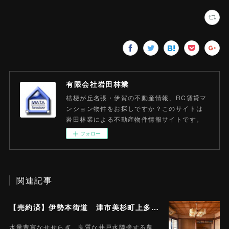
有限会社岩田林業
桔梗が丘名張・伊賀の不動産情報、RC賃貸マ
ンション物件をお探しですか？このサイトは
岩田林業による不動産物件情報サイトです。
フォロー
関連記事
【売約済】伊勢本街道 津市美杉町上多気 売戸建住宅 10SDK 土地657.85平米 (約197.7坪)
水量豊富なせせらぎ 良質な井戸水隣接する農