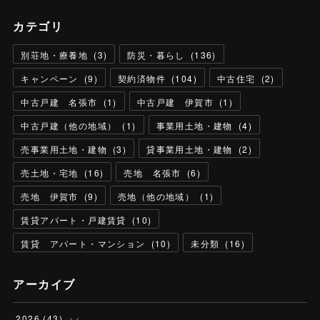
カテゴリ
別荘地・療養地
(
3
)
防災・暮らし
(
136
)
キャンペーン
(
9
)
契約済物件
(
104
)
中古住宅
(
2
)
中古戸建 名張市
(
1
)
中古戸建 伊賀市
(
1
)
中古戸建（他の地域）
(
1
)
事業用土地・建物
(
4
)
売事業用土地・建物
(
3
)
貸事業用土地・建物
(
2
)
売土地・宅地
(
16
)
売地 名張市
(
6
)
売地 伊賀市
(
9
)
売地（他の地域）
(
1
)
賃貸アパート・戸建賃貸
(
10
)
賃貸 アパート・マンション
(
10
)
未分類
(
16
)
アーカイブ
2026
(
43
)