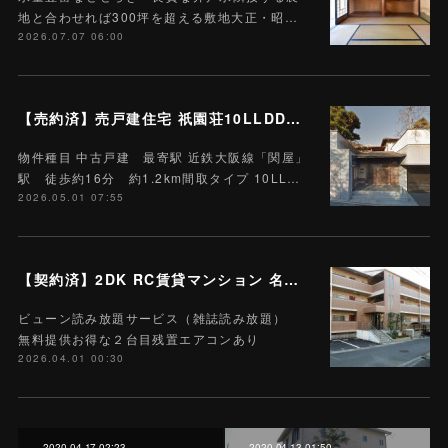
地と合わせれば300坪を超える敷地大正・昭…
2026.07.07 06:00
【売約済】売戸建住宅 祇園荘10LLDDKK 土地968.07平米 (約292.8坪)
物件種目 中古戸建 最寄駅 近鉄大阪線「関屋」
駅 徒歩約16分 約1.2km間取タイプ 10LL…
2026.05.01 07:55
【契約済】2DK RC賃貸マンション 名張市栄町 205号 Wi-Fiインターネット無料 M-11 ハートランド栄町 雑誌読み放題付
ビューン読み放題サービス（雑誌読み放題）
無料提供お得な２台目残置エアコンあり
2026.04.01 00:30
2020.04.17 02:23
2020.04.13 01:50