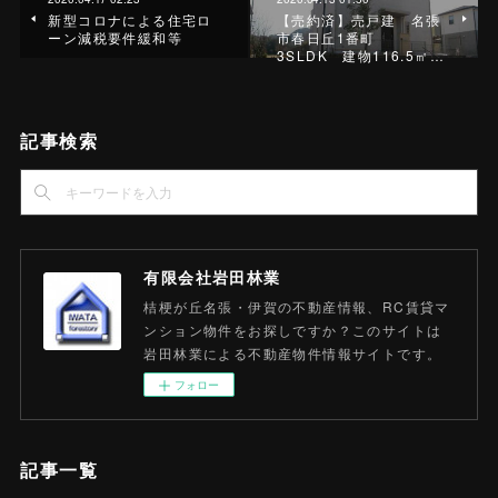
新型コロナによる住宅ロ
【売約済】売戸建 名張
ーン減税要件緩和等
市春日丘1番町
3SLDK 建物116.5㎡…
記事検索
有限会社岩田林業
桔梗が丘名張・伊賀の不動産情報、RC賃貸マ
ンション物件をお探しですか？このサイトは
岩田林業による不動産物件情報サイトです。
フォロー
記事一覧