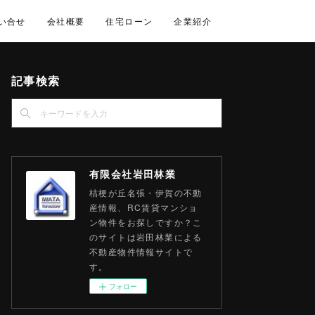
い合せ
会社概要
住宅ローン
企業紹介
記事検索
有限会社岩田林業
桔梗が丘名張・伊賀の不動
産情報、RC賃貸マンショ
ン物件をお探しですか？こ
のサイトは岩田林業による
不動産物件情報サイトで
す。
フォロー