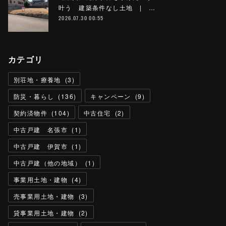
叶う 建築条件なし土地 | …
2026.07.30 00:55
カテゴリ
別荘地・療養地
(
3
)
防災・暮らし
(
136
)
キャンペーン
(
9
)
契約済物件
(
104
)
中古住宅
(
2
)
中古戸建 名張市
(
1
)
中古戸建 伊賀市
(
1
)
中古戸建（他の地域）
(
1
)
事業用土地・建物
(
4
)
売事業用土地・建物
(
3
)
貸事業用土地・建物
(
2
)