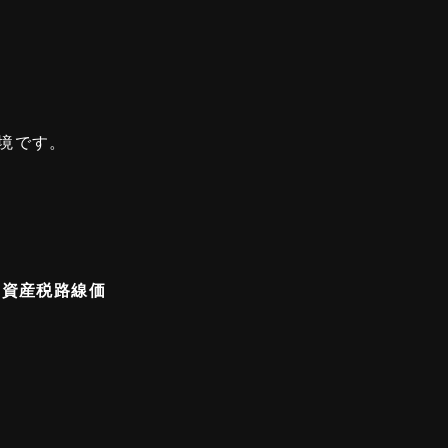
）
）
境です。
定資産税路線価