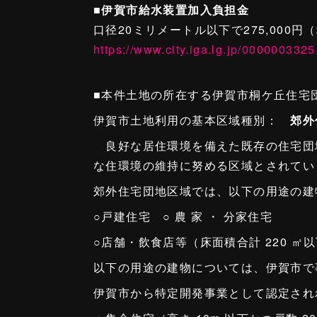
■伊賀市給水装置加入負担金
口径20ミリメートル以下で275,000円
https://www.city.iga.lg.jp/0000003325
■本件土地の所在する伊賀市桐ケ丘住宅
伊賀市土地利用の基本区域種別：
郊外
良好な居住環境を備えた既存の住宅団
な住環境の維持に努める区域とされてい
郊外住宅団地区域では、以下の用途の建
○戸建住宅 ○ 農 家 ・ 分家住宅
○店舗・飲食店等（床面積合計 220 ㎡
以下の用途の建物については、伊賀市で
伊賀市から特定開発事業として認定され