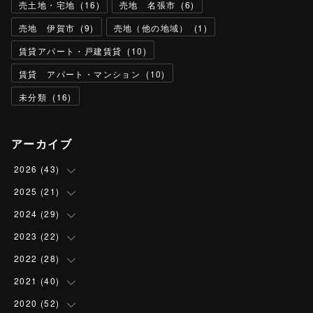
売土地・宅地
(
16
)
売地 名張市
(
6
)
売地 伊賀市
(
9
)
売地（他の地域）
(
1
)
賃貸アパート・戸建賃貸
(
10
)
賃貸 アパート・マンション
(
10
)
未分類
(
16
)
アーカイブ
2026
(
43
)
2025
(
21
(
4
)
)
(
13
)
2024
(
29
(
1
)
)
(
13
)
(
2
)
2023
(
22
(
3
)
)
(
4
)
(
6
)
(
3
)
2022
(
28
(
2
)
)
(
3
)
(
4
)
(
3
)
(
2
)
2021
(
40
(
3
)
)
(
2
)
(
1
)
(
4
)
(
1
)
(
2
)
2020
(
52
(
1
)
)