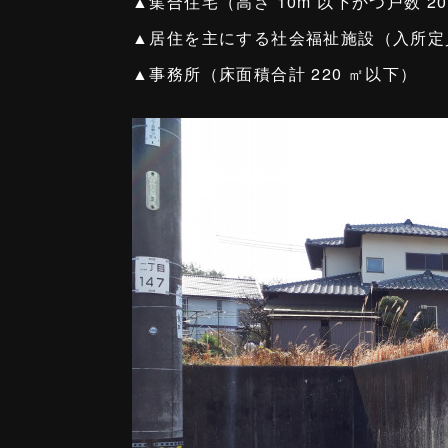
▲集合住宅（高さ 10m 以下かつ戸数 2
▲居住を主にする社会福祉施設（入所定員
▲事務所（床面積合計 220 ㎡以下）