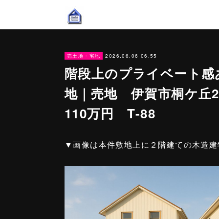
2026.06.06 06:55
売土地・宅地
階段上のプライベート感
地｜売地 伊賀市桐ケ丘2丁
110万円 T-88
▼画像は本件敷地上に２階建ての木造建