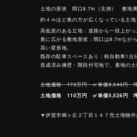
土地の形状 間口8.7m（北側） 敷地奥
約４ｍほど奥の方が広くなっている土地
高低差のある立地：道路から一段上がっ
奥に広がる敷地形状：間口は8.7mなが
高い変形地。
既存の駐車スペースあり：軽自動車1台
造成済み擁壁・階段付宅地で、素地の土
土地価格 170万円 ㎡単価8,540円 
土地価格 110万円 ㎡単価5,526円 
▼伊賀市桐ヶ丘２丁目１４７売土地物件