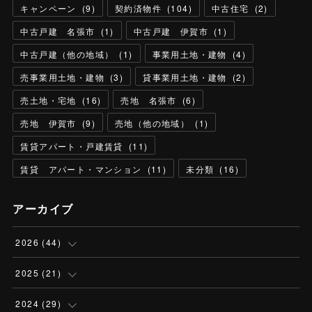
キャンペーン
(
9
)
契約済物件
(
104
)
中古住宅
(
2
)
中古戸建 名張市
(
1
)
中古戸建 伊賀市
(
1
)
中古戸建（他の地域）
(
1
)
事業用土地・建物
(
4
)
売事業用土地・建物
(
3
)
貸事業用土地・建物
(
2
)
売土地・宅地
(
16
)
売地 名張市
(
6
)
売地 伊賀市
(
9
)
売地（他の地域）
(
1
)
賃貸アパート・戸建賃貸
(
11
)
賃貸 アパート・マンション
(
11
)
未分類
(
16
)
アーカイブ
2026
(
44
)
(
5
)
2025
(
21
)
(
13
)
(
1
)
2024
(
29
)