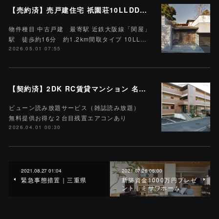
【売約済】売戸建住宅 祇園荘10LLDDKK 土地968.07平米 (約292.8坪)
物件種目 中古戸建 最寄駅 近鉄大阪線「関屋」
駅 徒歩約16分 約1.2km間取タイプ 10LL…
2026.05.01 07:55
【契約済】2DK RC賃貸マンション 名張市栄町 205号 Wi-Fiインターネット無料 M-11 ハートランド栄町 雑誌読み放題付
ビューン読み放題サービス（雑誌読み放題）
無料提供お得な２台目残置エアコンあり
2026.04.01 00:30
2021.08.27 01:04
2021.07.26 06:00
緊急事態措置｜三重県
新築資金1000万円プレゼ
ント｜ミサワホーム