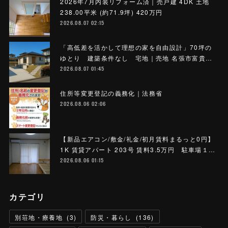
2026年7月内装リフォーム済｜売戸建 4DK 土地
238.00平米 (約71.9坪) 420万円
2026.08.07 02:15
「高低差を活かして理想の家を自由設計」70坪の
ゆとり 建築条件なし 宅地｜売地 名張市富貴…
2026.08.07 01:45
住所等変更登記の義務化｜法務省
2026.08.06 02:06
【新品エアコン/敷金/礼金/初月賃料まるっと0円】
1K 賃貸アパート 203号 賃料3.5万円 駐車場１…
2026.08.06 01:15
カテゴリ
別荘地・療養地
(
3
)
防災・暮らし
(
136
)