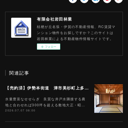
有限会社岩田林業
桔梗が丘名張・伊賀の不動産情報、RC賃貸マ
ンション物件をお探しですか？このサイトは
岩田林業による不動産物件情報サイトです。
フォロー
関連記事
【売約済】伊勢本街道 津市美杉町上多気 売戸建住宅 10SDK 土地657.85平米 (約197.7坪)
水量豊富なせせらぎ 良質な井戸水隣接する農
地と合わせれば300坪を超える敷地大正・昭…
2026.07.07 06:00