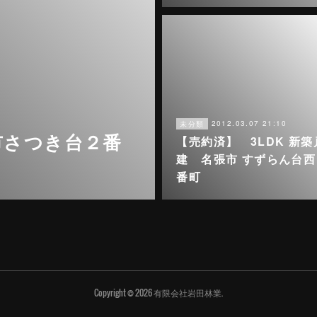
2012.03.07 21:10
未分類
市さつき台２番
【売約済】 3LDK 新築
建 名張市 すずらん台西
番町
Copyright ©
2026
有限会社岩田林業
.