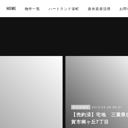
HOME
物件一覧
ハートランド栄町
遊休資産活用
お問
2012.03.25 00:31
契約済物件
【売約済】宅地 三重県
賀市桐ヶ丘7丁目