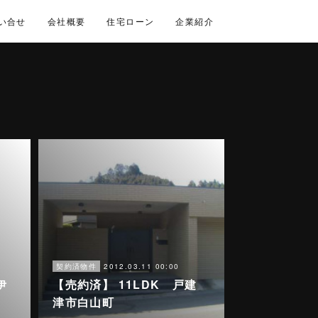
い合せ
会社概要
住宅ローン
企業紹介
2012.03.11 00:00
契約済物件
伊
【売約済】 11LDK 戸建
津市白山町