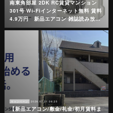
南東角部屋 2DK RC賃貸マンション
301号 Wi-Fiインターネット無料 賃料
4.9万円 新品エアコン 雑誌読み放…
2026.07.21 06:25
キャンペーン
【新品エアコン/敷金/礼金/初月賃料ま