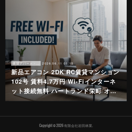
2026.06.11 01:15
賃貸アパート・戸建賃貸
新品エアコン 2DK RC賃貸マンション
102号 賃料4.7万円 Wi-Fiインターネ
ット接続無料 ハートランド栄町 オ…
Copyright ©
2026
有限会社岩田林業
.