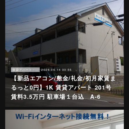
2026.06.14 00:55
賃貸アパート・戸建賃貸
【新品エアコン/敷金/礼金/初月家賃ま
るっと0円】1K 賃貸アパート 201号
賃料3.5万円 駐車場１台込 A-6