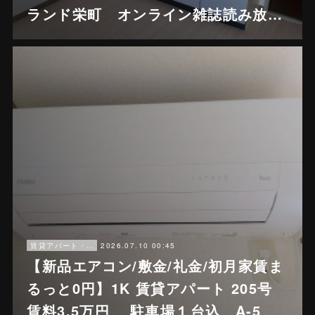
ランド栄町 オンライン雑誌読み放…
2026.07.10 00:45
賃貸アパート・戸建賃貸
【新品エアコン/敷金/礼金/初月家賃ま
るっと0円】1K 賃貸アパート 205号
賃料3.5万円 駐車場１台込 A-5