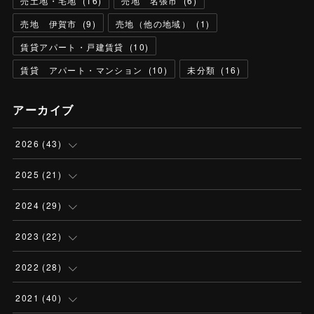
売土地・宅地
(
16
)
売地 名張市
(
6
)
売地 伊賀市
(
9
)
売地（他の地域）
(
1
)
賃貸アパート・戸建賃貸
(
10
)
賃貸 アパート・マンション
(
10
)
未分類
(
16
)
アーカイブ
2026
(
43
)
(
4
)
2025
(
21
)
(
13
)
(
1
)
2024
(
29
)
(
13
)
(
2
)
(
3
)
2023
(
22
)
(
4
)
(
6
)
(
3
)
(
2
)
2022
(
28
)
(
3
)
(
4
)
(
3
)
(
2
)
(
3
)
2021
(
40
)