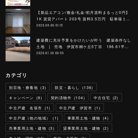
【新品エアコン/敷金/礼金/初月賃料まるっと0円】
1K 賃貸アパート 203号 賃料3.5万円 駐車場１…
2026.08.06 01:15
建築費に充分予算をかけたいが叶う 建築条件なし
土地 | 売地 伊賀市桐ケ丘5丁目 196.61平…
2026.07.30 00:55
カテゴリ
別荘地・療養地
(
3
)
防災・暮らし
(
136
)
キャンペーン
(
9
)
契約済物件
(
104
)
中古住宅
(
2
)
中古戸建 名張市
(
1
)
中古戸建 伊賀市
(
1
)
中古戸建（他の地域）
(
1
)
事業用土地・建物
(
4
)
売事業用土地・建物
(
3
)
貸事業用土地・建物
(
2
)