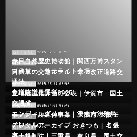
2025.07.26 05:10
防災・暮らし
赤目自然歴史博物館｜関西万博スタン
2025.07.17 01:38
防災・暮らし
プラリー サテライト会場
自転車の交通ルール ｜ 改正道路交
通法
2025.07.10 02:34
防災・暮らし
2025.06.24 08:56
防災・暮らし
参議院議員選挙2025
立地適正化計画の公表｜伊賀市 国土
交通省
2025.04.24 03:30
防災・暮らし
2025.04.08 05:13
防災・暮らし
エンディングノート｜津地方法務局
モノレール延伸事業 | 大阪府 大阪モ
2025.04.01 07:34
防災・暮らし
ノレール
デジタルアーカイブ おきつも | 名張
2025.03.09 03:03
防災・暮らし
市
盛土規制法｜三重県 奈良県 国土交