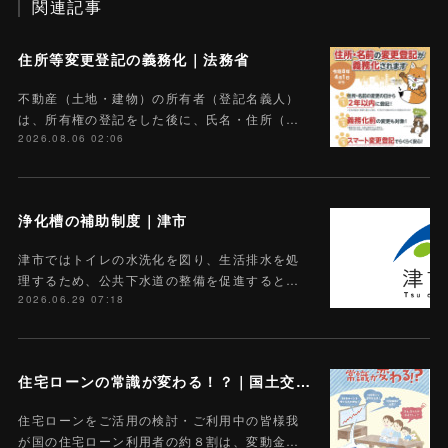
関連記事
住所等変更登記の義務化｜法務省
不動産（土地・建物）の所有者（登記名義人）
は、所有権の登記をした後に、氏名・住所（…
2026.08.06 02:06
浄化槽の補助制度｜津市
津市ではトイレの水洗化を図り、生活排水を処
理するため、公共下水道の整備を促進すると…
2026.06.29 07:18
住宅ローンの常識が変わる！？｜国土交通省
住宅ローンをご活用の検討・ご利用中の皆様我
が国の住宅ローン利用者の約８割は、変動金…