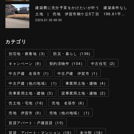
建築費に充分予算をかけたいが叶う 建築条件なし
土地 | 売地 伊賀市桐ケ丘5丁目 196.61平…
2026.07.30 00:55
カテゴリ
別荘地・療養地
(
3
)
防災・暮らし
(
136
)
キャンペーン
(
9
)
契約済物件
(
104
)
中古住宅
(
2
)
中古戸建 名張市
(
1
)
中古戸建 伊賀市
(
1
)
中古戸建（他の地域）
(
1
)
事業用土地・建物
(
4
)
売事業用土地・建物
(
3
)
貸事業用土地・建物
(
2
)
売土地・宅地
(
16
)
売地 名張市
(
6
)
売地 伊賀市
(
9
)
売地（他の地域）
(
1
)
賃貸アパート・戸建賃貸
(
10
)
賃貸 アパート・マンション
(
10
)
未分類
(
16
)