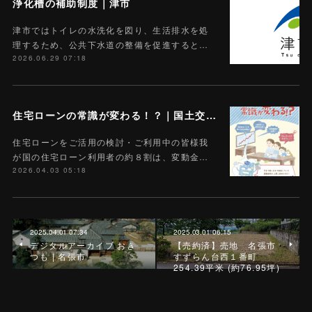
浄化槽の補助制度｜津市
津市ではトイレの水洗化を図り、生活排水を処
理するため、公共下水道の整備を促進すると…
2026.06.29 07:18
住宅ローンの常識が変わる！？｜国土交通省
住宅ローンをご活用の検討・ご利用中の皆様我
が国の住宅ローン利用者の約８割は、変動金…
2026.04.03 05:18
2025.04.01 07:34
2025.03.01 06:15
デジタルアーカイブ おき
【売約済】売地 名張市
つも | 名張市
すずらん台西１番町
254.39平米 (約76.95坪)