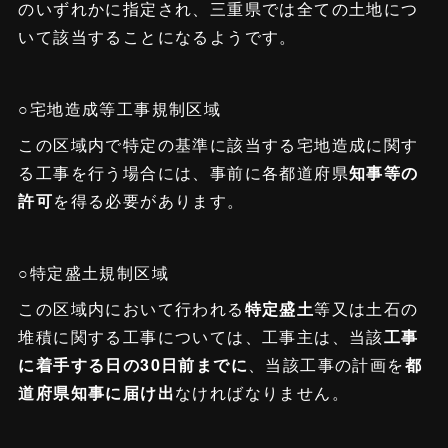
のいずれかに指定され、三重県では全ての土地につ
いて該当することになるようです。
○宅地造成等工事規制区域
この区域内で特定の基準に該当する宅地造成に関す
る工事を行う場合には、事前に各都道府県
知事等の
許可
を得る必要があります。
○特定盛土規制区域
この区域内において行われる
特定盛土
等又は土石の
堆積に関する工事については、工事主は、当該
工事
に着手する日の30日前までに
、当該工事の計画を
都
道府県知事に届け出
なければなりません。