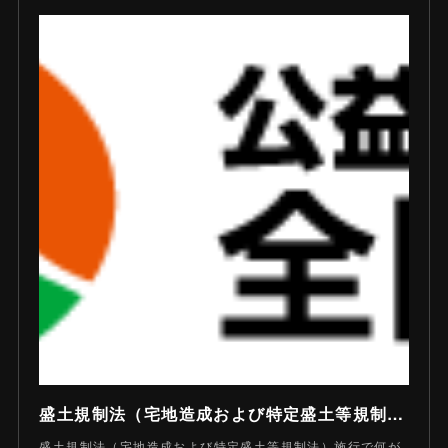
盛土規制法（宅地造成および特定盛土等規制法）施行で何がどう変わった？ - 公益社団法人 全日本不動産協会
盛土規制法（宅地造成および特定盛土等規制法）施行で何が