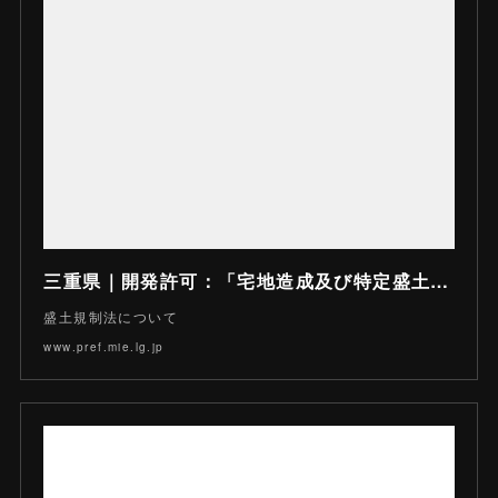
三重県｜開発許可：「宅地造成及び特定盛土等規制法」（通称「盛土規制法」）について
盛土規制法について
www.pref.mie.lg.jp