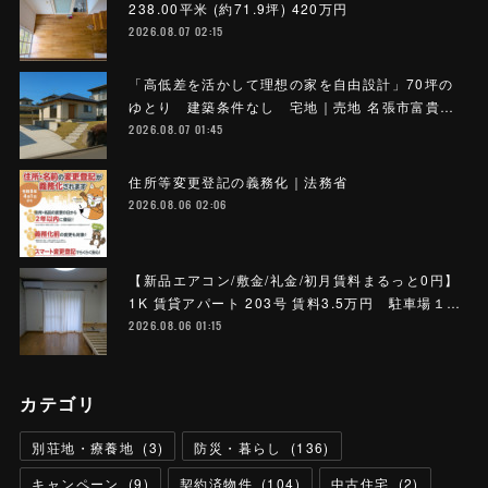
238.00平米 (約71.9坪) 420万円
2026.08.07 02:15
「高低差を活かして理想の家を自由設計」70坪の
ゆとり 建築条件なし 宅地｜売地 名張市富貴…
2026.08.07 01:45
住所等変更登記の義務化｜法務省
2026.08.06 02:06
【新品エアコン/敷金/礼金/初月賃料まるっと0円】
1K 賃貸アパート 203号 賃料3.5万円 駐車場１…
2026.08.06 01:15
カテゴリ
別荘地・療養地
(
3
)
防災・暮らし
(
136
)
キャンペーン
(
9
)
契約済物件
(
104
)
中古住宅
(
2
)