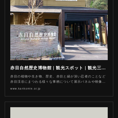
赤目自然歴史博物館 | 観光スポット | 観光三重(かんこうみえ)
赤目の植物や生き物、歴史、赤目と縁が深い忍者のことなど
赤目渓谷にまつわる様々な事柄について展示パネルや映像…
www.kankomie.or.jp