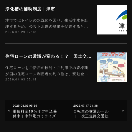
浄化槽の補助制度｜津市
津市ではトイレの水洗化を図り、生活排水を処
理するため、公共下水道の整備を促進すると…
2026.06.29 07:18
住宅ローンの常識が変わる！？｜国土交通省
住宅ローンをご活用の検討・ご利用中の皆様我
が国の住宅ローン利用者の約８割は、変動金…
2026.04.03 05:18
2025.08.02 05:35
2025.07.17 01:38
電気料金10％オフ申込受
自転車の交通ルール
付中｜中部電力ミライズ
｜ 改正道路交通法