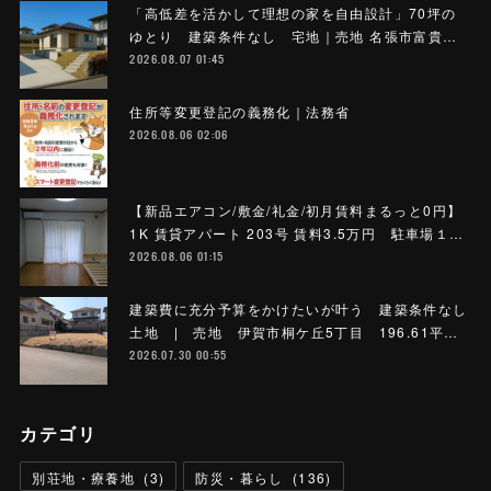
「高低差を活かして理想の家を自由設計」70坪の
ゆとり 建築条件なし 宅地｜売地 名張市富貴…
2026.08.07 01:45
住所等変更登記の義務化｜法務省
2026.08.06 02:06
【新品エアコン/敷金/礼金/初月賃料まるっと0円】
1K 賃貸アパート 203号 賃料3.5万円 駐車場１…
2026.08.06 01:15
建築費に充分予算をかけたいが叶う 建築条件なし
土地 | 売地 伊賀市桐ケ丘5丁目 196.61平…
2026.07.30 00:55
カテゴリ
別荘地・療養地
(
3
)
防災・暮らし
(
136
)