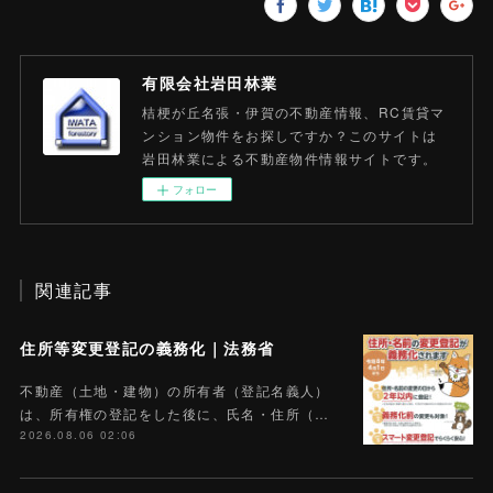
有限会社岩田林業
桔梗が丘名張・伊賀の不動産情報、RC賃貸マ
ンション物件をお探しですか？このサイトは
岩田林業による不動産物件情報サイトです。
フォロー
関連記事
住所等変更登記の義務化｜法務省
不動産（土地・建物）の所有者（登記名義人）
は、所有権の登記をした後に、氏名・住所（…
2026.08.06 02:06