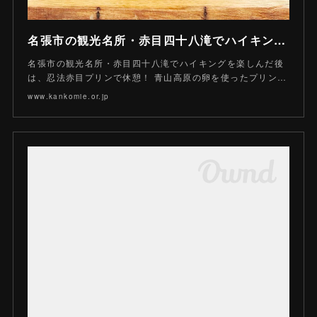
名張市の観光名所・赤目四十八滝でハイキングを楽しんだ後は、忍法赤目プリンで休憩！ 青山高原の卵を使ったプリンは、滑らかでコクがある絶品！ | トピックス | 観光三重(かんこうみえ)
名張市の観光名所・赤目四十八滝でハイキングを楽しんだ後
は、忍法赤目プリンで休憩！ 青山高原の卵を使ったプリン…
www.kankomie.or.jp