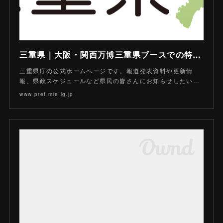
三重県｜大阪・関西万博三重県ブースでの特別展示「自然」及び「行こう！万博「美し国みえ」プレゼントキャンペーン」（第６弾、第７弾）を実施します
三重県庁の公式ホームページです。報道発表資料や更新情
報、県政スケジュールなど県民の皆さんにお知らせしたい…
www.pref.mie.lg.jp