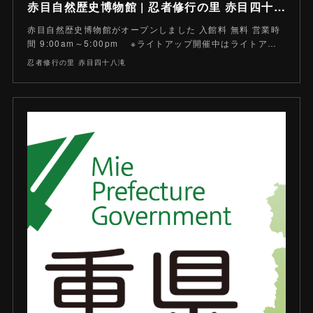
赤目自然歴史博物館 | 忍者修行の里 赤目四十八滝
赤目自然歴史博物館がオープンしました 入館料 無料 営業時
間 9:00am～5:00pm ※ライトアップ開催中はライトア…
忍者修行の里 赤目四十八滝