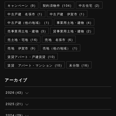
キャンペーン
(
9
)
契約済物件
(
104
)
中古住宅
(
2
)
中古戸建 名張市
(
1
)
中古戸建 伊賀市
(
1
)
中古戸建（他の地域）
(
1
)
事業用土地・建物
(
4
)
売事業用土地・建物
(
3
)
貸事業用土地・建物
(
2
)
売土地・宅地
(
16
)
売地 名張市
(
6
)
売地 伊賀市
(
9
)
売地（他の地域）
(
1
)
賃貸アパート・戸建賃貸
(
10
)
賃貸 アパート・マンション
(
10
)
未分類
(
16
)
アーカイブ
2026
(
43
)
(
4
)
2025
(
21
)
(
13
)
(
1
)
2024
(
29
)