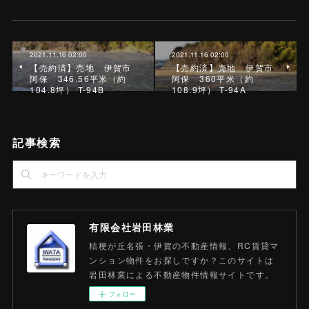
2021.11.16 02:00
2021.11.16 02:00
【売約済】売地 伊賀市
【売約済】売地 伊賀市
阿保 346.56平米（約
阿保 360平米（約
104.8坪） T-94B
108.9坪） T-94A
記事検索
有限会社岩田林業
桔梗が丘名張・伊賀の不動産情報、RC賃貸マ
ンション物件をお探しですか？このサイトは
岩田林業による不動産物件情報サイトです。
フォロー