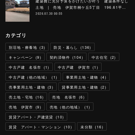
建築費に充分予算をかけたいが叶う 建築条件なし
土地 | 売地 伊賀市桐ケ丘5丁目 196.61平…
2026.07.30 00:55
カテゴリ
別荘地・療養地
(
3
)
防災・暮らし
(
136
)
キャンペーン
(
9
)
契約済物件
(
104
)
中古住宅
(
2
)
中古戸建 名張市
(
1
)
中古戸建 伊賀市
(
1
)
中古戸建（他の地域）
(
1
)
事業用土地・建物
(
4
)
売事業用土地・建物
(
3
)
貸事業用土地・建物
(
2
)
売土地・宅地
(
16
)
売地 名張市
(
6
)
売地 伊賀市
(
9
)
売地（他の地域）
(
1
)
賃貸アパート・戸建賃貸
(
10
)
賃貸 アパート・マンション
(
10
)
未分類
(
16
)