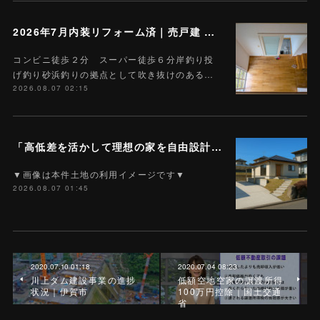
2026年7月内装リフォーム済｜売戸建 4DK 土地238.00平米 (約71.9坪) 420万円
コンビニ徒歩２分 スーパー徒歩６分岸釣り投
げ釣り砂浜釣りの拠点として吹き抜けのある…
2026.08.07 02:15
「高低差を活かして理想の家を自由設計」70坪のゆとり 建築条件なし 宅地｜売地 名張市富貴ヶ丘３番町 231平米（約70坪）300万円 T-22
▼画像は本件土地の利用イメージです▼
2026.08.07 01:45
2020.07.10 01:18
2020.07.04 08:23
川上ダム建設事業の進捗
低額空地空家の譲渡所得
状況｜伊賀市
100万円控除｜国土交通
省