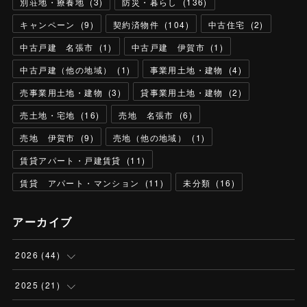
別荘地・療養地
(
3
)
防災・暮らし
(
136
)
キャンペーン
(
9
)
契約済物件
(
104
)
中古住宅
(
2
)
中古戸建 名張市
(
1
)
中古戸建 伊賀市
(
1
)
中古戸建（他の地域）
(
1
)
事業用土地・建物
(
4
)
売事業用土地・建物
(
3
)
貸事業用土地・建物
(
2
)
売土地・宅地
(
16
)
売地 名張市
(
6
)
売地 伊賀市
(
9
)
売地（他の地域）
(
1
)
賃貸アパート・戸建賃貸
(
11
)
賃貸 アパート・マンション
(
11
)
未分類
(
16
)
アーカイブ
2026
(
44
)
(
5
)
2025
(
21
)