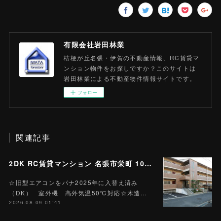
有限会社岩田林業
桔梗が丘名張・伊賀の不動産情報、RC賃貸マ
ンション物件をお探しですか？このサイトは
岩田林業による不動産物件情報サイトです。
フォロー
関連記事
2DK RC賃貸マンション 名張市栄町 107号 賃料4.7万円 ハートランド栄町 M-15 Wi-Fiインターネット無料
☆旧型エアコンをパナ2025年に入替え済み
（DK） 室外機 高外気温50℃対応☆木造…
2026.08.09 01:41