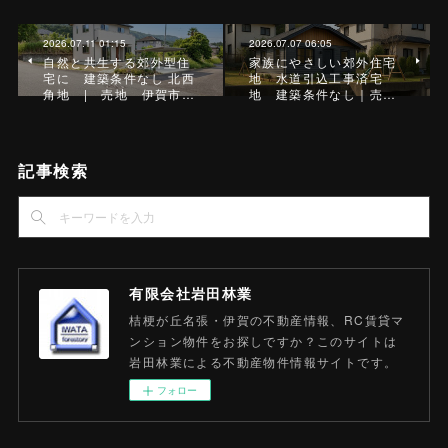
2026.07.11 01:15
2026.07.07 06:05
自然と共生する郊外型住
家族にやさしい郊外住宅
宅に 建築条件なし 北西
地 水道引込工事済宅
角地 | 売地 伊賀市…
地 建築条件なし｜売…
記事検索
有限会社岩田林業
桔梗が丘名張・伊賀の不動産情報、RC賃貸マ
ンション物件をお探しですか？このサイトは
岩田林業による不動産物件情報サイトです。
フォロー