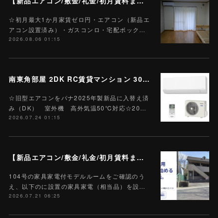
【新品エアコン/敷金/礼金/初月賃料まるっと0円】1K 賃貸アパート 203号 賃料3.5万円 駐車場１台込 A-7
☆初月最大1か月家賃ゼロ円・エアコン（新品エ
アコン設置済み）・ガスコンロ・宅配ボック…
2026.08.06 01:15
南東角部屋 2DK RC賃貸マンション 301号 Wi-Fiインターネット無料 賃料4.9万円 新品エアコン 雑誌読み放題付 ハートランド栄町 M-13
☆旧型エアコンをパナ2025年製新品に入替え済
み（DK） 室外機 高外気温50℃対応☆20…
2026.07.24 01:15
【新品エアコン/敷金/礼金/初月賃料まるっと0円】 1K 賃貸アパート 102号 賃料3.5万円 駐車場１台込 A-10
104号の家具家電付モデルルームをご確認のう
え、以下のに設置の家具家電（相当品）を設…
2026.07.21 06:25