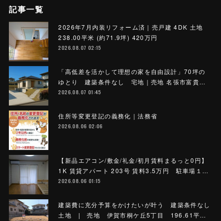
記事一覧
2026年7月内装リフォーム済｜売戸建 4DK 土地
238.00平米 (約71.9坪) 420万円
2026.08.07 02:15
「高低差を活かして理想の家を自由設計」70坪の
ゆとり 建築条件なし 宅地｜売地 名張市富貴…
2026.08.07 01:45
住所等変更登記の義務化｜法務省
2026.08.06 02:06
【新品エアコン/敷金/礼金/初月賃料まるっと0円】
1K 賃貸アパート 203号 賃料3.5万円 駐車場１…
2026.08.06 01:15
建築費に充分予算をかけたいが叶う 建築条件なし
土地 | 売地 伊賀市桐ケ丘5丁目 196.61平…