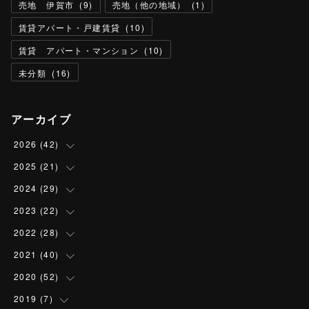
売地 伊賀市
(
9
)
売地（他の地域）
(
1
)
賃貸アパート・戸建賃貸
(
10
)
賃貸 アパート・マンション
(
10
)
未分類
(
16
)
アーカイブ
2026
(
42
)
2025
(
21
(
2
)
)
(
13
)
2024
(
29
(
1
)
)
(
13
)
(
2
)
2023
(
22
(
3
)
)
(
5
)
(
6
)
(
3
)
2022
(
28
(
2
)
)
(
3
)
(
4
)
(
3
)
(
2
)
2021
(
40
(
3
)
)
(
2
)
(
1
)
(
4
)
(
1
)
(
2
)
2020
(
52
(
1
)
)
(
2
)
(
3
)
(
2
)
(
1
)
(
2
)
(
7
)
2019
(
7
(
2
)
)