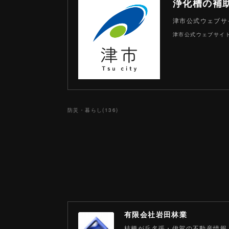
津市公式ウェブサイト－Of
津市公式ウェブサイト－Off
防災・暮らし
(
136
)
有限会社岩田林業
桔梗が丘名張・伊賀の不動産情報