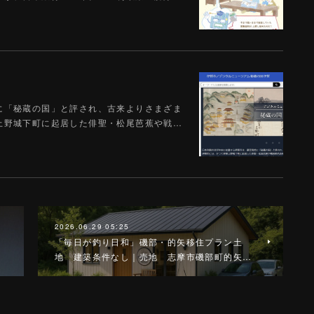
に「秘蔵の国」と評され、古来よりさまざま
上野城下町に起居した俳聖・松尾芭蕉や戦…
2026.06.29 05:25
円
「毎日が釣り日和」磯部・的矢移住プラン土
…
地 建築条件なし｜売地 志摩市磯部町的矢…