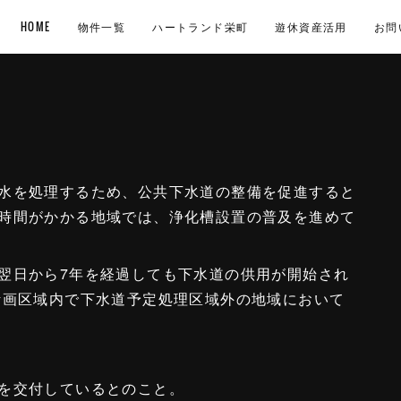
HOME
物件一覧
ハートランド栄町
遊休資産活用
お問
水を処理するため、公共下水道の整備を促進すると
時間がかかる地域では、浄化槽設置の普及を進めて
翌日から7年を経過しても下水道の供用が開始され
計画区域内で下水道予定処理区域外の地域において
を交付しているとのこと。