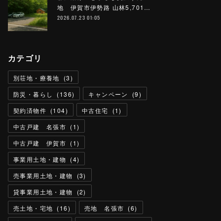
地 伊賀市伊勢路 山林5,701…
2026.07.23 01:05
カテゴリ
別荘地・療養地
(
3
)
防災・暮らし
(
136
)
キャンペーン
(
9
)
契約済物件
(
104
)
中古住宅
(
1
)
中古戸建 名張市
(
1
)
中古戸建 伊賀市
(
1
)
事業用土地・建物
(
4
)
売事業用土地・建物
(
3
)
貸事業用土地・建物
(
2
)
売土地・宅地
(
16
)
売地 名張市
(
6
)