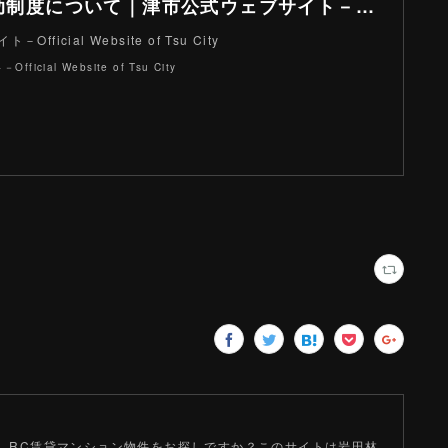
浄化槽の補助制度について｜津市公式ウェブサイト－Official Website of Tsu City
ficial Website of Tsu City
icial Website of Tsu City
、RC賃貸マンション物件をお探しですか？このサイトは岩田林