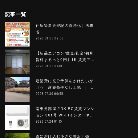
記事一覧
住所等変更登記の義務化｜法務
省
2026.08.06 02:06
【新品エアコン/敷金/礼金/初月
賃料まるっと0円】1K 賃貸ア…
2026.08.06 01:15
建築費に充分予算をかけたいが
叶う 建築条件なし土地 | …
2026.07.30 00:55
南東角部屋 2DK RC賃貸マンシ
ョン 301号 Wi-Fiインターネ…
2026.07.24 01:15
森に溶け込む小さな贅沢｜売