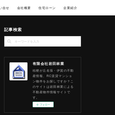
い合せ
会社概要
住宅ローン
企業紹介
記事検索
有限会社岩田林業
桔梗が丘名張・伊賀の不動
産情報、RC賃貸マンショ
ン物件をお探しですか？こ
のサイトは岩田林業による
不動産物件情報サイトで
す。
フォロー